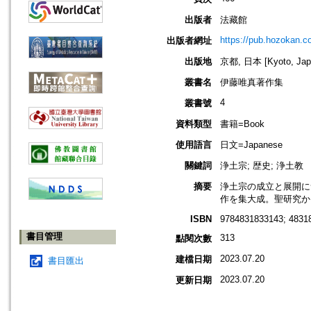
出版者
法藏館
https://pub.hozokan.co
出版者網址
出版地
京都, 日本 [Kyoto, Jap
叢書名
伊藤唯真著作集
4
叢書號
資料類型
書籍=Book
使用語言
日文=Japanese
關鍵詞
浄土宗; 歴史; 浄土教
摘要
浄土宗の成立と展開に
作を集大成。聖研究か
ISBN
9784831833143; 4831
書目管理
313
點閱次數
2023.07.20
建檔日期
書目匯出
2023.07.20
更新日期