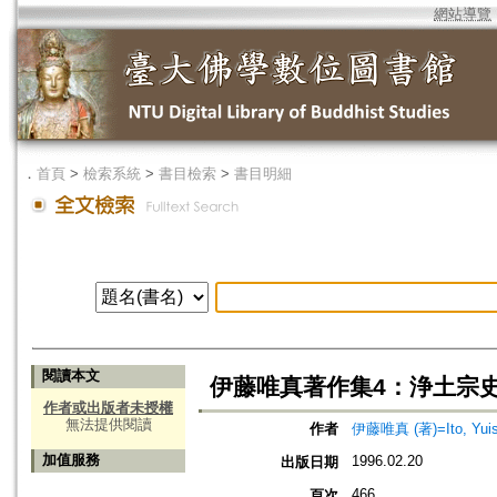
網站導覽
．
首頁
>
檢索系統
>
書目檢索
>
書目明細
閱讀本文
伊藤唯真著作集4：浄土宗
作者或出版者未授權
無法提供閱讀
作者
伊藤唯真 (著)=Ito, Yuish
加值服務
1996.02.20
出版日期
466
頁次