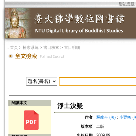
網站導覽
．
首頁
>
檢索系統
>
書目檢索
>
書目明細
閱讀本文
淨土決疑
作者
釋龍舟 (著)
;
小粟栖 (著
版本項
二版
2009.09
出版日期