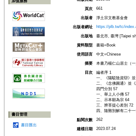
加值服務
661
頁次
出版者
淨土宗文教基金會
https://plb.tw/tc/index
出版者網址
出版地
臺北市, 臺灣 [Taipei shi
資料類型
書籍=Book
使用語言
中文=Chinese
摘要
本書乃楊仁山居士（一
目次
編者序 1
一、《陽駁陰資辯》並
二、《念佛圓通》並《續
四門分別 57
一、舉上人小傳 57
二、示本願為宗 64
三、辨菩提心差別 72
四、隨難別解有二十一章
書目管理
262
點閱次數
書目匯出
2023.07.24
建檔日期