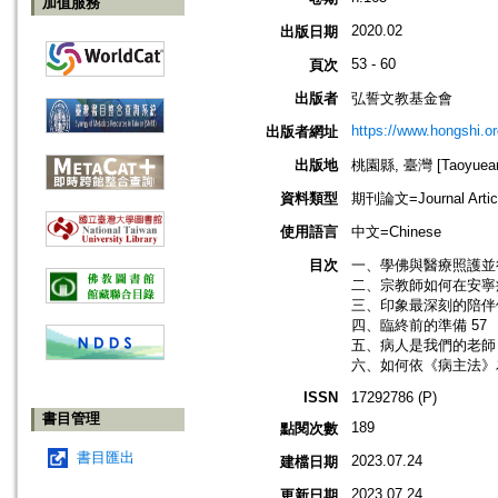
加值服務
2020.02
出版日期
53 - 60
頁次
出版者
弘誓文教基金會
https://www.hongshi.or
出版者網址
出版地
桃園縣, 臺灣 [Taoyuean 
資料類型
期刊論文=Journal Artic
使用語言
中文=Chinese
目次
一、學佛與醫療照護並行
二、宗教師如何在安寧
三、印象最深刻的陪伴個
四、臨終前的準備 57
五、病人是我們的老師 
六、如何依《病主法》
ISSN
17292786 (P)
書目管理
189
點閱次數
書目匯出
2023.07.24
建檔日期
2023.07.24
更新日期