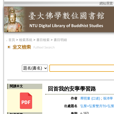
網站導覽
．
首頁
>
檢索系統
>
書目檢索
>
書目明細
閱讀本文
回首我的安寧學習路
作者
釋照量 (口述)
;
張沛寧 
出處題名
弘誓=弘誓雙月刊=弘
n.163
卷期