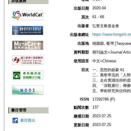
加值服務
2020.04
出版日期
61 - 66
頁次
出版者
弘誓文教基金會
https://www.hongshi.or
出版者網址
出版地
桃園縣, 臺灣 [Taoyuean 
資料類型
期刊論文=Journal Artic
使用語言
中文=Chinese
目次
一、思想的啟蒙 61
二、萬壑爭流的「人間佛
三、走在實踐信仰的道路
四、「深觀廣行」傳播印
五、學術研究與信仰的建
ISSN
17292786 (P)
137
點閱次數
書目管理
2023.07.25
建檔日期
書目匯出
2023.07.25
更新日期