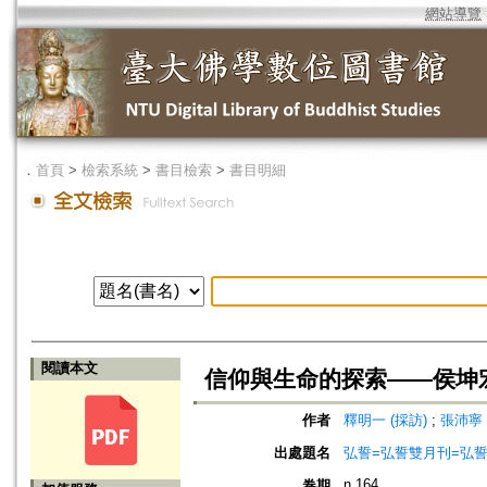
網站導覽
．
首頁
>
檢索系統
>
書目檢索
>
書目明細
閱讀本文
信仰與生命的探索——侯坤
作者
釋明一 (採訪)
;
張沛寧 
出處題名
弘誓=弘誓雙月刊=弘
n.164
卷期