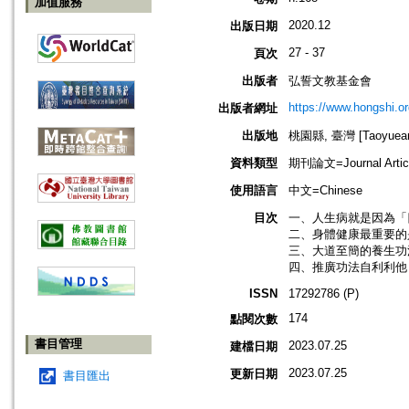
加值服務
2020.12
出版日期
27 - 37
頁次
出版者
弘誓文教基金會
https://www.hongshi.or
出版者網址
出版地
桃園縣, 臺灣 [Taoyuean 
資料類型
期刊論文=Journal Artic
使用語言
中文=Chinese
目次
一、人生病就是因為「四
二、身體健康最重要的是
三、大道至簡的養生功法
四、推廣功法自利利他 
ISSN
17292786 (P)
174
點閱次數
書目管理
2023.07.25
建檔日期
2023.07.25
更新日期
書目匯出