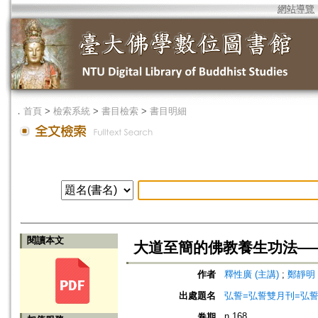
網站導覽
．
首頁
>
檢索系統
>
書目檢索
>
書目明細
閱讀本文
大道至簡的佛教養生功法—
作者
釋性廣 (主講)
;
鄭靜明 
出處題名
弘誓=弘誓雙月刊=弘
n.168
卷期