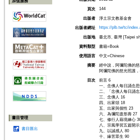
加值服務
144
頁次
出版者
淨土宗文教基金會
https://plb.tw/tc/index
出版者網址
出版地
臺北市, 臺灣 [Taipei shi
資料類型
書籍=Book
使用語言
中文=Chinese
摘要
經中說，阿彌陀佛的慈
阿彌陀佛的慈光照護，
目次
前言 6
一、念佛人每日誦念思惟
二、「念佛人每日誦念思
三、念佛人 16
四、出家頌 18
五、出家與個性 23
六、為彌陀盡形壽 27
書目管理
七、修行人藉境練心 3
八、宗風學習五篇開示 
書目匯出
九、以誠感人 80
十、緣苦眾生 90