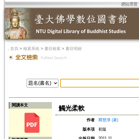
網站導覽
．
首頁
>
檢索系統
>
書目檢索
>
書目明細
閱讀本文
觸光柔軟
作者
釋慧淨 (著)
版本項
初版
2011.11
出版日期