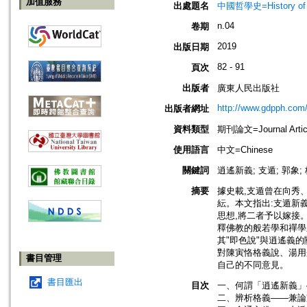
加值服務
出處題名
中國哲學史=History of C
n.04
卷期
2019
出版日期
82 - 91
頁次
出版者
廣東人民出版社
http://www.gdpph.com
出版者網址
資料類型
期刊論文=Journal Artic
使用語言
中文=Chinese
關鍵詞
逍遙新義; 支遁; 郭象;
摘要
據史載,支遁曾在向秀
紜。本文指出:支遁新
思想,將二者予以嫁接
釋佛教的般若學和禪學
其"即色說"與逍遙義
對陳寅恪格義說、湯用
書目管理
自己的不同意見。
書目匯出
目次
一、何謂「逍遙新義」
二、辨析格義——兼論