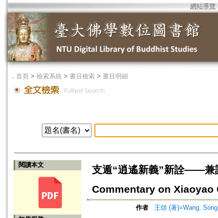
網站導覽
．
首頁
>
檢索系統
>
書目檢索
>
書目明細
閱讀本文
支遁“逍遙新義”新詮——兼論格義、
Commentary on Xiaoyao 
作者
王頌 (著)=Wang, Song 