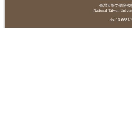
臺灣大學
文學院佛
National Taiwan Universi
doi:10.6681