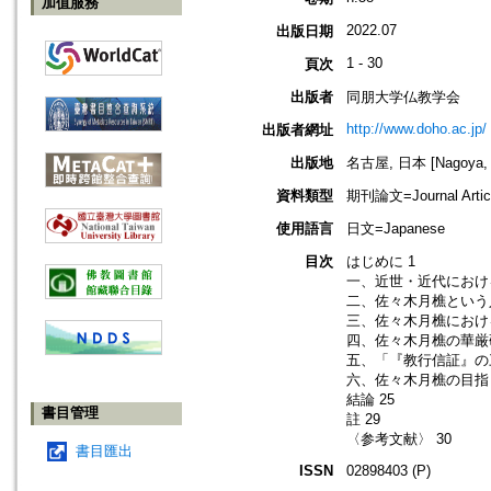
加值服務
2022.07
出版日期
1 - 30
頁次
出版者
同朋大学仏教学会
http://www.doho.ac.jp/
出版者網址
出版地
名古屋, 日本 [Nagoya, 
資料類型
期刊論文=Journal Artic
使用語言
日文=Japanese
目次
はじめに 1
一、近世・近代におけ
二、佐々木月樵という人
三、佐々木月樵におけ
四、佐々木月樵の華厳研
五、「『教行信証』の
六、佐々木月樵の目指し
結論 25
書目管理
註 29
〈参考文献〉 30
書目匯出
ISSN
02898403 (P)