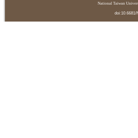
National Taiwan Universi
doi:10.6681