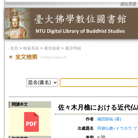
網站導覽
．
首頁
>
檢索系統
>
書目檢索
>
書目明細
閱讀本文
佐々木月樵における近代仏
作者
織田顕祐 (著)
出處題名
同朋仏教=ドウホウ ブッキョウ=
n.58
卷期