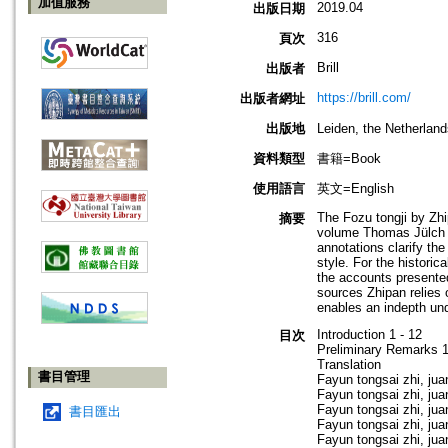
加值服務
2019.04
出版日期
316
頁次
Brill
出版者
https://brill.com/
出版者網址
出版地
Leiden, the Netherla
資料類型
書籍=Book
使用語言
英文=English
The Fozu tongji by Zhi
摘要
volume Thomas Jülch pre
annotations clarify th
style. For the historic
the accounts presented
sources Zhipan relies 
enables an indepth und
Introduction 1 - 12
目次
Preliminary Remarks 1
Translation
書目管理
Fayun tongsai zhi, juan
Fayun tongsai zhi, juan
Fayun tongsai zhi, juan
書目匯出
Fayun tongsai zhi, juan
Fayun tongsai zhi, juan