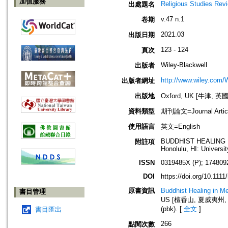
加值服務
Religious Studies Rev
出處題名
v.47 n.1
卷期
2021.03
出版日期
123 - 124
頁次
Wiley-Blackwell
出版者
http://www.wiley.com/
出版者網址
出版地
Oxford, UK [牛津, 英國
資料類型
期刊論文=Journal Artic
使用語言
英文=English
BUDDHIST HEALING IN
附註項
Honolulu, HI: Universi
ISSN
0319485X (P); 174809
DOI
https://doi.org/10.1111
原書資訊
Buddhist Healing in M
書目管理
US [檀香山, 夏威夷州, 美國]: 
(pbk).
[
全文
]
書目匯出
266
點閱次數