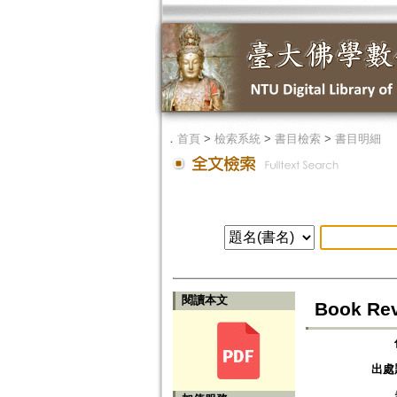
．
首頁
>
檢索系統
>
書目檢索
>
書目明細
閱讀本文
Book Rev
出處