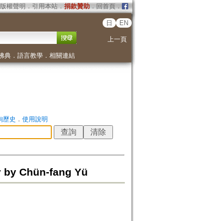
版權聲明
．
引用本站
．
捐款贊助
．
回首頁
．
日
EN
上一頁
佛典
．
語言教學
．
相關連結
詢歷史
．
使用說明
y by Chün-fang Yü