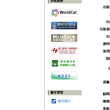
加值服務
出版
出
出版者
出
資料
使用
附
I
原書
書目管理
點閱
書目匯出
建檔
更新