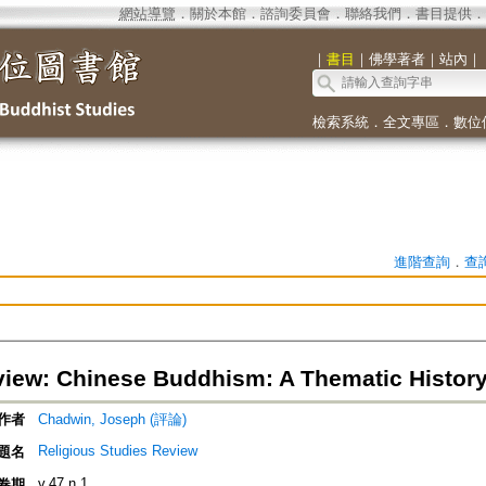
網站導覽
．
關於本館
．
諮詢委員會
．
聯絡我們
．
書目提供
．
｜
書目
｜
佛學著者
｜
站內
｜
檢索系統
．
全文專區
．
數位
進階查詢
．
查
iew: Chinese Buddhism: A Thematic Histor
作者
Chadwin, Joseph (評論)
Religious Studies Review
題名
v.47 n.1
卷期