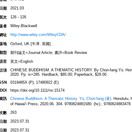
2021.03
日期
126 - 126
頁次
Wiley-Blackwell
版者
http://www.wiley.com/WileyCDA/
網址
版地
Oxford, UK [牛津, 英國]
類型
期刊論文=Journal Article; 書評=Book Review
語言
英文=English
CHINESE BUDDHISM: A THEMATIC HISTORY. By Chün-fang Yü. Honolulu
註項
2020. Pp. ix+285. Hardback, $85.00; Paperback, $28.00.
SSN
0319485X (P); 17480922 (E)
DOI
https://doi.org/10.1111/rsr.15174
資訊
Chinese Buddhism: A Thematic History
.
Yü, Chün-fang (著)
. Honolulu
of Hawai'i Press, 2020.06. 304. 9780824881580. (hc).; 9780824883478.
263
次數
2023.07.31
日期
2023.07.31
日期