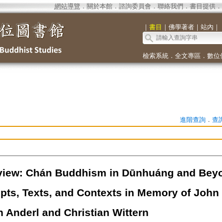
網站導覽
．
關於本館
．
諮詢委員會
．
聯絡我們
．
書目提供
．
｜
書目
｜
佛學著者
｜
站內
｜
檢索系統
．
全文專區
．
數位
進階查詢
．
查
iew: Chán Buddhism in Dūnhuáng and Beyo
pts, Texts, and Contexts in Memory of John 
 Anderl and Christian Wittern