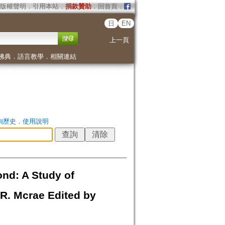
版權聲明
．
引用本站
．
捐款贊助
．
回首頁
．
日
EN
上一頁
佛典
．
語言教學
．
相關連結
詢歷史
．
使用說明
nd: A Study of
R. Mcrae Edited by