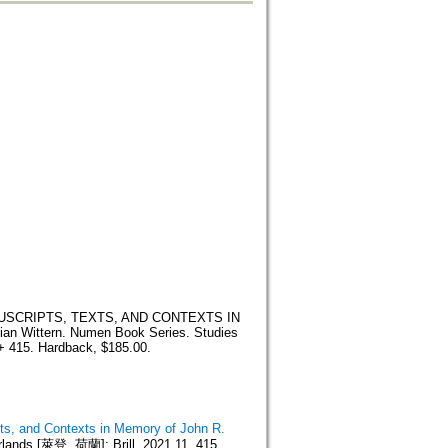
SCRIPTS, TEXTS, AND CONTEXTS IN
n Wittern. Numen Book Series. Studies
x + 415. Hardback, $185.00.
s, and Contexts in Memory of John R.
erlands [萊登, 荷蘭]: Brill, 2021.11. 415.