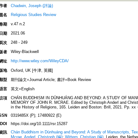
作者
Chadwin, Joseph (評論)
Religious Studies Review
題名
v.47 n.2
卷期
2021.06
日期
248 - 249
頁次
Wiley-Blackwell
版者
http://www.wiley.com/WileyCDA/
網址
版地
Oxford, UK [牛津, 英國]
類型
期刊論文=Journal Article; 書評=Book Review
語言
英文=English
CHÁN BUDDHISM IN DŪNHUÁNG AND BEYOND: A STUDY OF MANU
註項
MEMORY OF JOHN R. MCRAE. Edited by Christoph Anderl and Christia
in the History of Religions, 165. Leiden and Boston: Brill, 2021. Pp. x
SSN
0319485X (P); 17480922 (E)
DOI
https://doi.org/10.1111/rsr.15287
Chán Buddhism in Dūnhuáng and Beyond: A Study of Manuscripts, Text
資訊
Mcrae
.
Anderl, Christoph (編)
;
Wittern, Christian (編)
. Leiden, the Neth