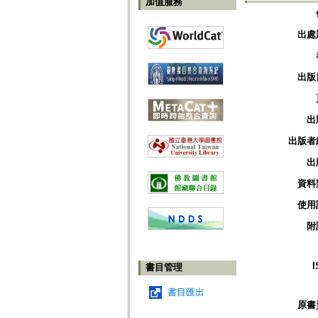
加值服務
出處
出版
出
出版者
出
資料
使用
附
I
書目管理
書目匯出
原書