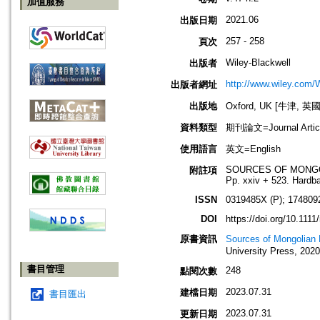
加值服務
2021.06
出版日期
257 - 258
頁次
Wiley-Blackwell
出版者
http://www.wiley.com/
出版者網址
出版地
Oxford, UK [牛津, 英國
資料類型
期刊論文=Journal Artic
使用語言
英文=English
SOURCES OF MONGOLIA
附註項
Pp. xxiv + 523. Hardb
ISSN
0319485X (P); 174809
DOI
https://doi.org/10.1111
原書資訊
Sources of Mongolian
University Press, 2020
書目管理
248
點閱次數
2023.07.31
建檔日期
書目匯出
2023.07.31
更新日期