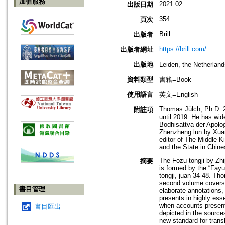
加值服務
2021.02
出版日期
354
頁次
Brill
出版者
https://brill.com/
出版者網址
出版地
Leiden, the Netherla
資料類型
書籍=Book
使用語言
英文=English
Thomas Jülch, Ph.D. 2
附註項
until 2019. He has wid
Bodhisattva der Apolo
Zhenzheng lun by Xuan
editor of The Middle 
and the State in Chines
The Fozu tongji by Zhi
摘要
is formed by the “Fayu
tongji, juan 34-48. Th
second volume covers t
書目管理
elaborate annotations,
presents in highly esse
when accounts presente
書目匯出
depicted in the source
new standard for trans