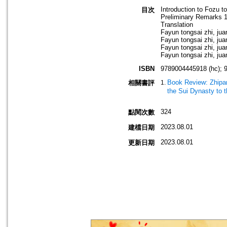
Introduction to Fozu to
目次
Preliminary Remarks 1
Translation
Fayun tongsai zhi, juan
Fayun tongsai zhi, juan
Fayun tongsai zhi, juan
Fayun tongsai zhi, juan
ISBN
9789004445918 (hc); 
Book Review: Zhipan
相關書評
the Sui Dynasty to 
324
點閱次數
2023.08.01
建檔日期
2023.08.01
更新日期