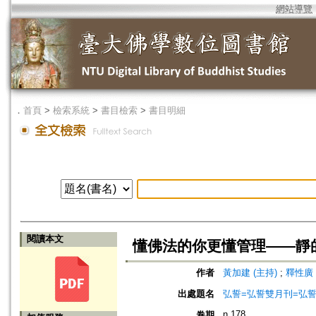
網站導覽
．
首頁
>
檢索系統
>
書目檢索
>
書目明細
閱讀本文
懂佛法的你更懂管理——靜
作者
黃加建 (主持)
;
釋性廣 
出處題名
弘誓=弘誓雙月刊=弘
n.178
卷期