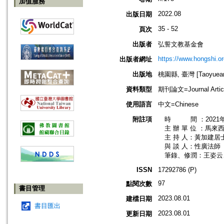
加值服務
2022.08
出版日期
35 - 52
頁次
出版者
弘誓文教基金會
https://www.hongshi.or
出版者網址
出版地
桃園縣, 臺灣 [Taoyuean 
資料類型
期刊論文=Journal Artic
使用語言
中文=Chinese
附註項
時 間 ：2021年
主 辦 單 位 ：馬來
主 持 人：黃加建居
與 談 人：性廣法師
筆錄、修潤：王姿云
ISSN
17292786 (P)
97
點閱次數
書目管理
2023.08.01
建檔日期
書目匯出
2023.08.01
更新日期