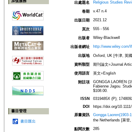
加值服務
Religious Studies Rev
出處題名
v.47 n.4
卷期
2021.12
出版日期
555 - 556
頁次
Wiley-Blackwell
出版者
http://www.wiley.com/
出版者網址
出版地
Oxford, UK [牛津, 英國
資料類型
期刊論文=Journal Artic
使用語言
英文=English
GONGGA LAOREN (19
附註項
Fabienne Jagou. Studie
$108.00.
ISSN
0319485X (P); 174809
DOI
https://doi.org/10.1111
書目管理
原書資訊
Gongga Laoren(1903-19
the Netherlands [萊登, 
書目匯出
285
點閱次數