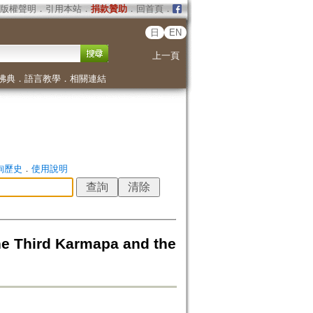
版權聲明
．
引用本站
．
捐款贊助
．
回首頁
．
日
EN
上一頁
佛典
．
語言教學
．
相關連結
詢歷史
．
使用說明
he Third Karmapa and the