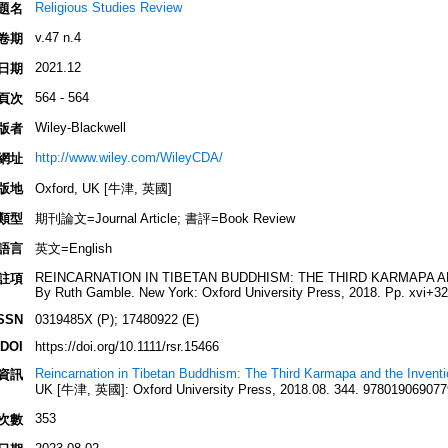
Religious Studies Review
題名
v.47 n.4
卷期
2021.12
日期
564 - 564
頁次
Wiley-Blackwell
版者
http://www.wiley.com/WileyCDA/
網址
版地
Oxford, UK [牛津, 英國]
類型
期刊論文=Journal Article; 書評=Book Review
語言
英文=English
REINCARNATION IN TIBETAN BUDDHISM: THE THIRD KARMAPA AN
註項
By Ruth Gamble. New York: Oxford University Press, 2018. Pp. xvi+32
SSN
0319485X (P); 17480922 (E)
DOI
https://doi.org/10.1111/rsr.15466
Reincarnation in Tibetan Buddhism: The Third Karmapa and the Inventio
資訊
UK [牛津, 英國]: Oxford University Press, 2018.08. 344. 9780190690779
353
次數