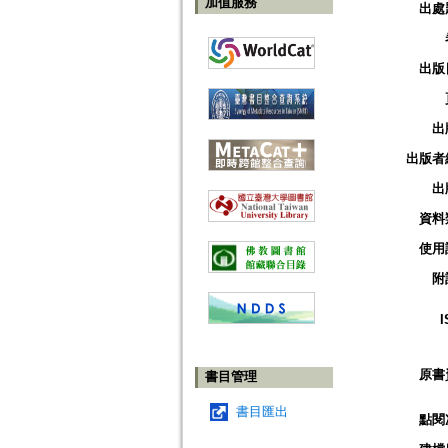
加值服務
出處
出版
出
出版者
出
資料
使用
附
I
原書
書目管理
書目匯出
點閱