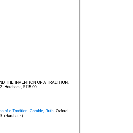
D THE INVENTION OF A TRADITION.
2. Hardback, $115.00.
n of a Tradition
.
Gamble, Ruth
. Oxford,
. (Hardback).