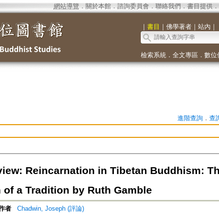
網站導覽
．
關於本館
．
諮詢委員會
．
聯絡我們
．
書目提供
．
｜
書目
｜
佛學著者
｜
站內
｜
檢索系統
．
全文專區
．
數位
進階查詢
．
查
iew: Reincarnation in Tibetan Buddhism: T
 of a Tradition by Ruth Gamble
作者
Chadwin, Joseph (評論)