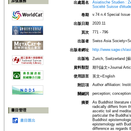
加值服務
Asiatische Studien : Z
出處題名
Société Suisse d'étude
v.74 n.4 Special Issue
卷期
2020.11
出版日期
771 - 796
頁次
Swiss Asia Society=Sc
出版者
http://www.sagw.ch/asi
出版者網址
出版地
Zurich, Switzerland
資料類型
期刊論文=Journal Artic
使用語言
英文=English
Author affiliation: Ins
附註項
perception; conception
關鍵詞
As Buddhist literature
摘要
radically differs from 
書目管理
ascetic toil and medita
particular the Buddha’s
Buddhist epistemologica
書目匯出
epistemology with Bud
difference as regards 