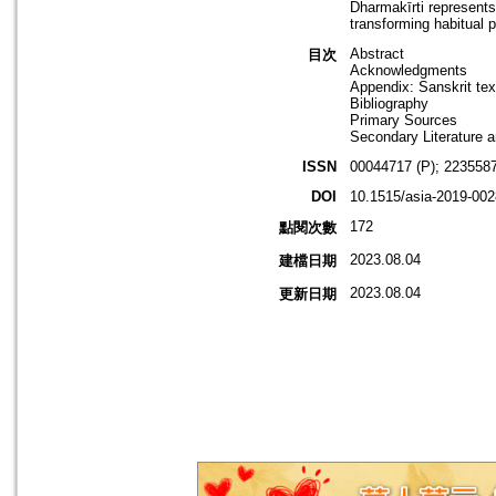
Dharmakīrti represents 
transforming habitual 
Abstract
目次
Acknowledgments
Appendix: Sanskrit tex
Bibliography
Primary Sources
Secondary Literature a
ISSN
00044717 (P); 2235587
DOI
10.1515/asia-2019-002
172
點閱次數
2023.08.04
建檔日期
2023.08.04
更新日期