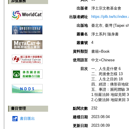
加值服務
出版者
淨土宗文教基金會
https://plb.tw/tc/index
出版者網址
出版地
臺北市, 臺灣 [Taipei shi
叢書名
淨土系列 隨身書
4
叢書號
資料類型
書籍=Book
使用語言
中文=Chinese
目次
一、人生是什麼 6
二、死後會怎樣 13
三、人生之目的 18
四、經證：佛形容地獄 
五、事證：瀕死體驗 3
1.恒嚴法師 地獄見聞 3
2.心樂法師 地獄來回 3
232
書目管理
點閱次數
2023.08.04
建檔日期
書目匯出
2023.08.09
更新日期