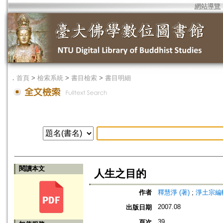
網站導覽
．
首頁
>
檢索系統
>
書目檢索
>
書目明細
閱讀本文
人生之目的
作者
釋慧淨 (著)
;
淨土宗編輯
2007.08
出版日期
39
頁次