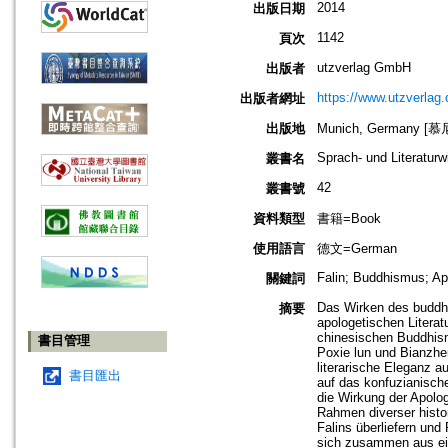
2014
出版日期
1142
頁次
utzverlag GmbH
出版者
https://www.utzverlag.
出版者網址
出版地
Munich, Germany [
Sprach- und Literatur
叢書名
42
叢書號
資料類型
書籍=Book
使用語言
德文=German
Falin; Buddhismus; Ap
關鍵詞
Das Wirken des buddhi
摘要
apologetischen Litera
chinesischen Buddhism
書目管理
Poxie lun und Bianzhe
literarische Eleganz a
書目匯出
auf das konfuzianisch
die Wirkung der Apolog
Rahmen diverser histor
Falins überliefern und
sich zusammen aus eine