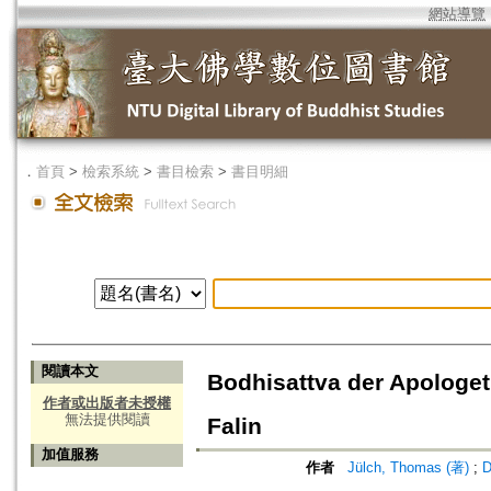
網站導覽
．
首頁
>
檢索系統
>
書目檢索
>
書目明細
閱讀本文
Bodhisattva der Apologe
作者或出版者未授權
無法提供閱讀
Falin
加值服務
作者
Jülch, Thomas (著)
;
D