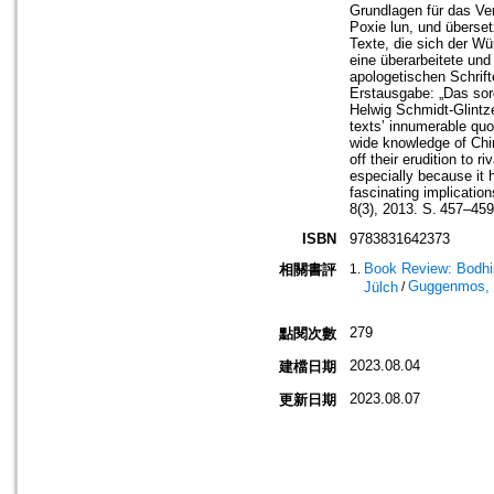
Grundlagen für das Ver
Poxie lun, und überset
Texte, die sich der W
eine überarbeitete un
apologetischen Schrif
Erstausgabe: „Das sorg
Helwig Schmidt-Glintz
texts’ innumerable quo
wide knowledge of Chi
off their erudition to 
especially because it 
fascinating implicatio
8(3), 2013. S. 457–459
ISBN
9783831642373
Book Review: Bodhis
相關書評
Guggenmos, 
Jülch
/
279
點閱次數
2023.08.04
建檔日期
2023.08.07
更新日期