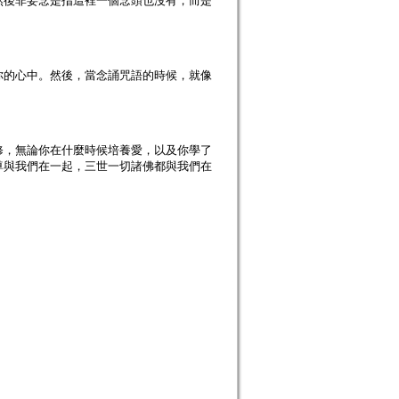
然後非妄念是指這裡一個念頭也沒有，而是
你的心中。然後，當念誦咒語的時候，就像
修，無論你在什麼時候培養愛，以及你學了
尊與我們在一起，三世一切諸佛都與我們在