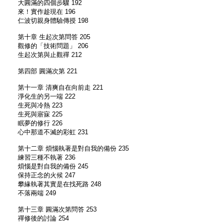
大圓滿的四個步驟 192
來！實作趁現在 196
仁波切親身體驗傳授 198
第十章 生起次第問答 205
觀修的「技術問題」 206
生起次第與止觀禪 212
第四部 圓滿次第 221
第十一章 清爽自在向前走 221
淨化生的另一端 222
生死與冷熱 223
生死與寤寐 225
眠夢的修行 226
心中那道不滅的彩虹 231
第十二章 煩惱執著是對自我的備份 235
練習三種不執著 236
煩惱是對自我的備份 245
保持正念的火候 247
攀緣執著其實是在找死路 248
不落兩端 249
第十三章 圓滿次第問答 253
禪修後的討論 254