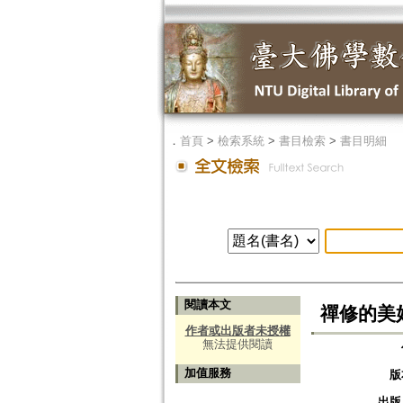
．
首頁
>
檢索系統
>
書目檢索
>
書目明細
閱讀本文
禪修的美
作者或出版者未授權
無法提供閱讀
加值服務
版
出版