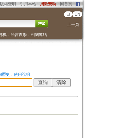
版權聲明
．
引用本站
．
捐款贊助
．
回首頁
．
日
EN
上一頁
佛典
．
語言教學
．
相關連結
詢歷史
．
使用說明
」