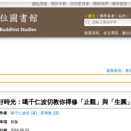
網站導覽
．
關於本館
．
諮詢委員會
．
聯絡我們
．
書目提供
．
｜
書目
｜
佛學著者
｜
站內
｜
檢索系統
．
全文專區
．
數位
進階查詢
．
查
好時光：噶千仁波切教你禪修「止觀」與「生圓
作者
噶千仁波切 (著)
;
霍博雅 (譯)
本項
初版
2016.06.01
日期