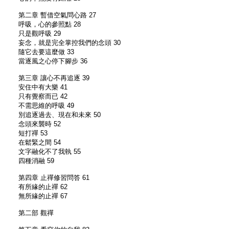
第二章 暫借空氣問心路 27
呼吸，心的參照點 28
只是觀呼吸 29
妄念，就是完全掌控我們的念頭 30
隨它去要這麼做 33
當逐風之心停下腳步 36
第三章 讓心不再追逐 39
安住中有大樂 41
只有覺察而已 42
不需思維的呼吸 49
別追逐過去、現在和未來 50
念頭來襲時 52
短打禪 53
在鬆緊之間 54
文字融化不了我執 55
四種消融 59
第四章 止禪修習問答 61
有所緣的止禪 62
無所緣的止禪 67
第二部 觀禪