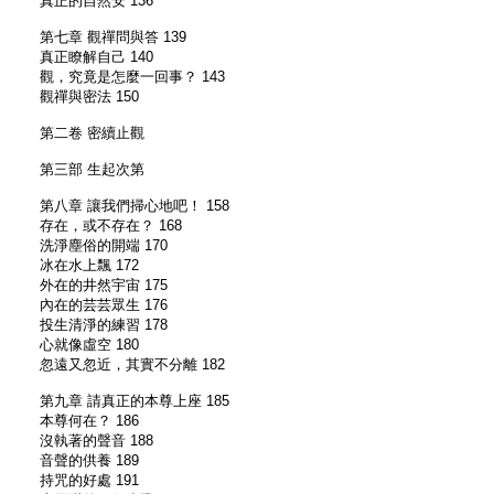
真正的自然安 136
第七章 觀禪問與答 139
真正瞭解自己 140
觀，究竟是怎麼一回事？ 143
觀禪與密法 150
第二卷 密續止觀
第三部 生起次第
第八章 讓我們掃心地吧！ 158
存在，或不存在？ 168
洗淨塵俗的開端 170
冰在水上飄 172
外在的井然宇宙 175
內在的芸芸眾生 176
投生清淨的練習 178
心就像虛空 180
忽遠又忽近，其實不分離 182
第九章 請真正的本尊上座 185
本尊何在？ 186
沒執著的聲音 188
音聲的供養 189
持咒的好處 191