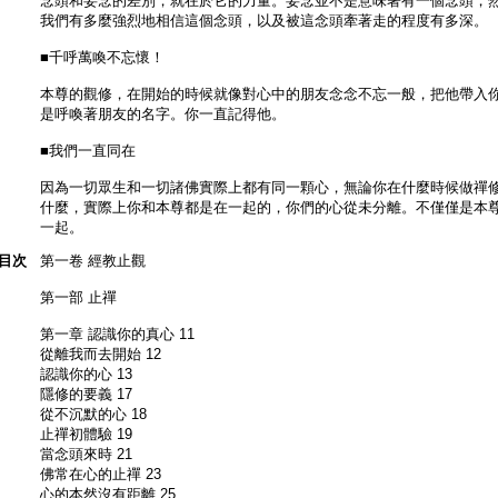
念頭和妄念的差別，就在於它的力量。妄念並不是意味著有一個念頭，
我們有多麼強烈地相信這個念頭，以及被這念頭牽著走的程度有多深。
■千呼萬喚不忘懷！
本尊的觀修，在開始的時候就像對心中的朋友念念不忘一般，把他帶入
是呼喚著朋友的名字。你一直記得他。
■我們一直同在
因為一切眾生和一切諸佛實際上都有同一顆心，無論你在什麼時候做禪
什麼，實際上你和本尊都是在一起的，你們的心從未分離。不僅僅是本
一起。
目次
第一卷 經教止觀
第一部 止禪
第一章 認識你的真心 11
從離我而去開始 12
認識你的心 13
隱修的要義 17
從不沉默的心 18
止禪初體驗 19
當念頭來時 21
佛常在心的止禪 23
心的本然沒有距離 25