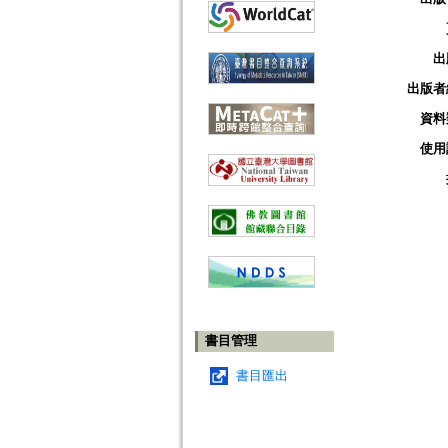
出
出版者
資料
使用
書目管理
書目匯出