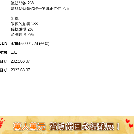
總結問答 268
愛與慈悲是你唯一的真正伴侶 275
附錄
皈依的意義 283
儀軌說明 287
名詞對照 295
ISBN
9789866091728 (平裝)
101
次數
2023.08.07
日期
2023.08.07
日期