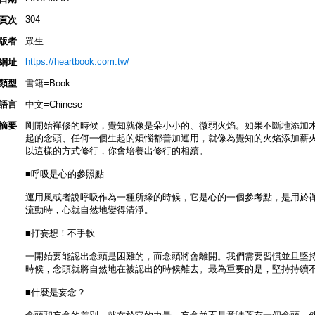
304
頁次
版者
眾生
https://heartbook.com.tw/
網址
類型
書籍=Book
語言
中文=Chinese
摘要
剛開始禪修的時候，覺知就像是朵小小的、微弱火焰。如果不斷地添加
起的念頭、任何一個生起的煩惱都善加運用，就像為覺知的火焰添加薪
以這樣的方式修行，你會培養出修行的相續。
■呼吸是心的參照點
運用風或者說呼吸作為一種所緣的時候，它是心的一個參考點，是用於
流動時，心就自然地變得清淨。
■打妄想！不手軟
一開始要能認出念頭是困難的，而念頭將會離開。我們需要習慣並且堅
時候，念頭就將自然地在被認出的時候離去。最為重要的是，堅持持續
■什麼是妄念？