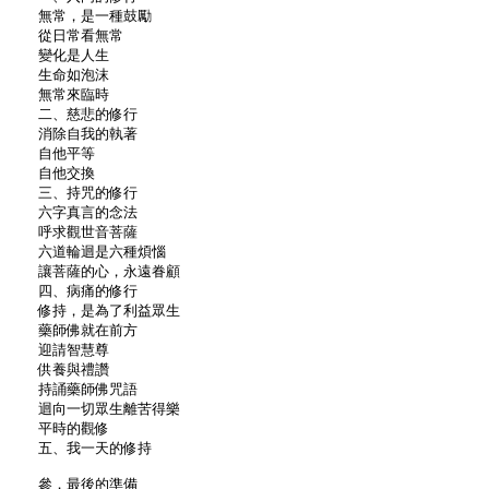
無常，是一種鼓勵
從日常看無常
變化是人生
生命如泡沫
無常來臨時
二、慈悲的修行
消除自我的執著
自他平等
自他交換
三、持咒的修行
六字真言的念法
呼求觀世音菩薩
六道輪迴是六種煩惱
讓菩薩的心，永遠眷顧
四、病痛的修行
修持，是為了利益眾生
藥師佛就在前方
迎請智慧尊
供養與禮讚
持誦藥師佛咒語
迴向一切眾生離苦得樂
平時的觀修
五、我一天的修持
參．最後的準備