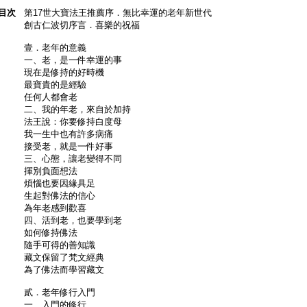
目次
第17世大寶法王推薦序．無比幸運的老年新世代
創古仁波切序言．喜樂的祝福
壹．老年的意義
一、老，是一件幸運的事
現在是修持的好時機
最寶貴的是經驗
任何人都會老
二、我的年老，來自於加持
法王說：你要修持白度母
我一生中也有許多病痛
接受老，就是一件好事
三、心態，讓老變得不同
揮別負面想法
煩惱也要因緣具足
生起對佛法的信心
為年老感到歡喜
四、活到老，也要學到老
如何修持佛法
隨手可得的善知識
藏文保留了梵文經典
為了佛法而學習藏文
貳．老年修行入門
一、入門的修行