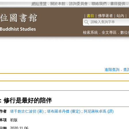
網站導覽
．
關於本館
．
諮詢委員會
．
聯絡我們
．
書目提供
．
｜
書目
｜
佛學著者
｜
站內
｜
檢索系統
．
全文專區
．
數位
進階查詢
．
查
：修行是最好的陪伴
作者
堪千創古仁波切 (著)
;
堪布羅卓丹傑 (審定)
;
阿尼蔣秋卓瑪 (譯)
本項
初版
2020.11.06
日期