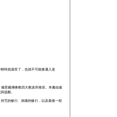
輕時就過世了，也就不可能會邁入老
備受藏傳佛教四大教派所推崇。本書由逾
境與提醒。
持咒的修行、病痛的修行，以及最後一程