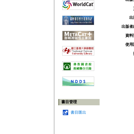
出
出版者
資料
使用
書目管理
書目匯出