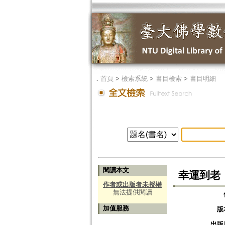
．
首頁
>
檢索系統
>
書目檢索
>
書目明細
閱讀本文
幸運到老
作者或出版者未授權
無法提供閱讀
加值服務
版
出版