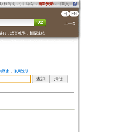
版權聲明
．
引用本站
．
捐款贊助
．
回首頁
．
日
EN
上一頁
佛典
．
語言教學
．
相關連結
詢歷史
．
使用說明