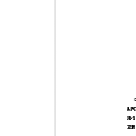
I
點閱
建檔
更新