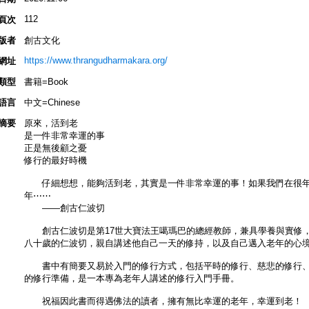
112
頁次
版者
創古文化
https://www.thrangudharmakara.org/
網址
類型
書籍=Book
語言
中文=Chinese
摘要
原來，活到老
是一件非常幸運的事
正是無後顧之憂
修行的最好時機
仔細想想，能夠活到老，其實是一件非常幸運的事！如果我們在很年
年⋯⋯
——創古仁波切
創古仁波切是第17世大寶法王噶瑪巴的總經教師，兼具學養與實修，
八十歲的仁波切，親自講述他自己一天的修持，以及自己邁入老年的心
書中有簡要又易於入門的修行方式，包括平時的修行、慈悲的修行、
的修行準備，是一本專為老年人講述的修行入門手冊。
祝福因此書而得遇佛法的讀者，擁有無比幸運的老年，幸運到老！