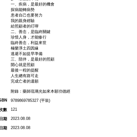
一、疾病，是最好的機會
探病能轉病勢
患者自己也要努力
我的親身經驗
給照顧者的叮嚀
二、善念，是臨終關鍵
珍惜人身，才能修行
臨終善念，利益來世
極樂淨土四因緣
逃避不如提早準備
三、陪伴，是最好的照顧
開心就是照顧
最後一程的提醒
人生總有路可走
完成亡者的遺願
附錄：藥師琉璃光如來本願功德經
SBN
9789869785327 (平裝)
121
次數
2023.08.08
日期
2023.08.08
日期