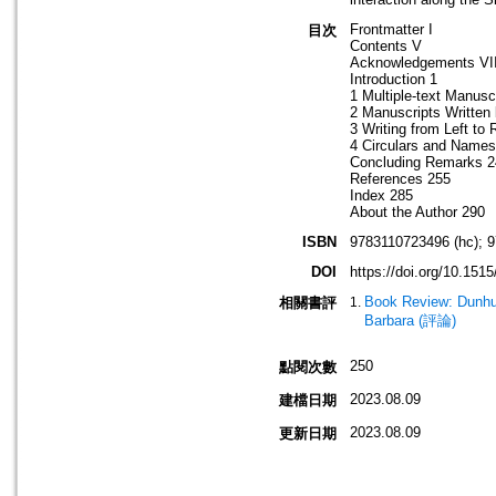
Frontmatter I
目次
Contents V
Acknowledgements VI
Introduction 1
1 Multiple-text Manusc
2 Manuscripts Written
3 Writing from Left to 
4 Circulars and Names
Concluding Remarks 2
References 255
Index 285
About the Author 290
ISBN
9783110723496 (hc); 
DOI
https://doi.org/10.15
Book Review: Dunhua
相關書評
Barbara (評論)
250
點閱次數
2023.08.09
建檔日期
2023.08.09
更新日期