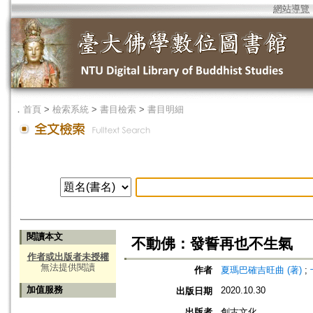
網站導覽
．
首頁
>
檢索系統
>
書目檢索
>
書目明細
閱讀本文
不動佛：發誓再也不生氣
作者或出版者未授權
無法提供閱讀
作者
夏瑪巴確吉旺曲 (著)
;
加值服務
2020.10.30
出版日期
出版者
創古文化