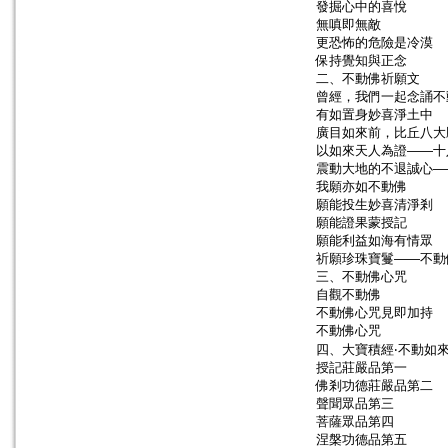
發掘心中的喜悅
無嗔即無敵
更恐怖的危險是冷漠
保持覺知與正念
二、不動佛祈願文
曾經，我們一起念誦不
有如置身妙喜淨土中
廣目如來前，比丘八大
以如來天人為證——十
震動大地的不退誠心—
我願亦如不動佛
願能投生妙喜清淨剎
願能證果蒙授記
願能利益如海有情眾
祈願珍珠寶鬘——不動
三、不動佛心咒
自觀不動佛
不動佛心咒見即加持
不動佛心咒
四、大寶積經‧不動如
授記莊嚴品第一
佛剎功德莊嚴品第二
聲聞眾品第三
菩薩眾品第四
涅槃功德品第五