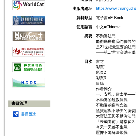
https://www.thrangudh
出版者網址
資料類型
電子書=E-Book
使用語言
中文=Chinese
摘要
不動佛法門
能徹底療癒我們嗔恨的
是21世紀最重要的法門
——第17世大寶法王
目次
書封
彩頁1
彩頁2
彩頁3
目錄
作者簡介
一、安忍，致太平——
不動佛的經教源流
書目管理
不動佛的密教含義
黑寶冠與不動佛的密切
書目匯出
大寶法王與不動佛法門
「未成佛前」是指多久
今天一天都不生氣
壓抑不能解決煩惱