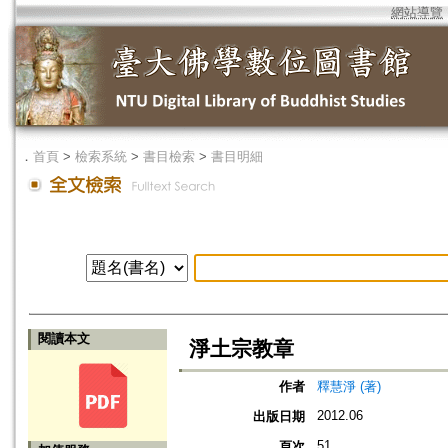
網站導覽
．
首頁
>
檢索系統
>
書目檢索
>
書目明細
閱讀本文
淨土宗教章
作者
釋慧淨 (著)
2012.06
出版日期
51
頁次