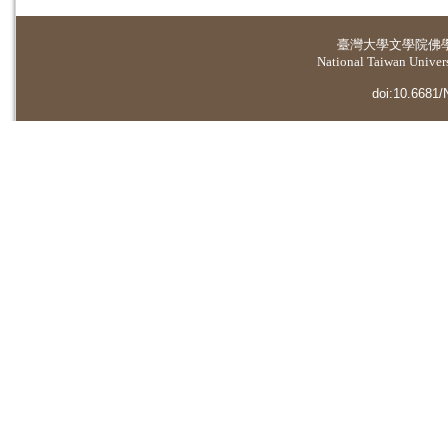
臺灣大學
文學院佛
National Taiwan Universi
doi:10.6681