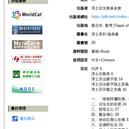
加值服務
出版者
淨土宗文教基金會
https://plb.tw/tc/index
出版者網址
出版地
臺北市, 臺灣 [Taipei shi
叢書名
淨土系列 隨身書
28
叢書號
資料類型
書籍=Book
使用語言
中文=Chinese
目次
代序 5
淨土宗教章 6
淨土宗法脈字號 14
淨土宗法脈字號之意義 
淨土宗宗徽之含義 16
一、「南無阿彌陀佛」略
二、活生生的名號 24
書目管理
三、慈母之心 27
四、薰染佛心 30
書目匯出
五、身在紅塵心在佛 3
六、念佛即生活 33