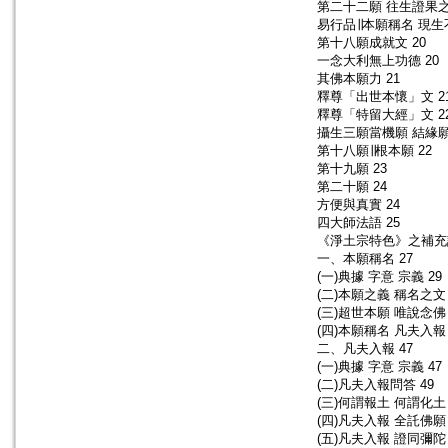
第二十二願 往生證果之
易行品∣∣本願稱名 現生不
第十八願成就文 20
一念大利無上功德 20
其佛本願力 21
釋尊「出世本懷」文 2
釋尊「特留大經」文 2
攝生三願當機願 結緣願 
第十八願∣∣根本願 22
第十九願 23
第二十願 24
方便與真實 24
四大師法語 25
《淨土宗特色》之補充說
一、本願稱名 27
(一)典據 字意 宗義 29
(二)本願之義 稱名之文 
(三)超世本願 唯說念佛 
(四)本願稱名 凡夫入報 
二、凡夫入報 47
(一)典據 字意 宗義 47
(二)凡夫入報問答 49
(三)何謂報土 何謂化土 
(四)凡夫入報 全託佛願 
(五)凡夫入報 證同彌陀 