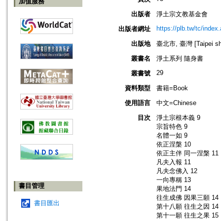
加值服務
出版者
淨土宗文教基金會
https://plb.tw/tc/index
出版者網址
出版地
臺北市, 臺灣 [Taipei shi
叢書名
淨土系列 隨身書
29
叢書號
資料類型
書籍=Book
使用語言
中文=Chinese
目次
淨土宗根本義 9
宗旨特色 9
名體一如 9
依正涅槃 10
依正主伴 同一涅槃 11
凡夫入報 11
凡夫念佛入 12
一向專稱 13
書目管理
果地法門 14
往生成佛 因果三願 14
書目匯出
第十八願 往生之因 14
第十一願 往生之果 15