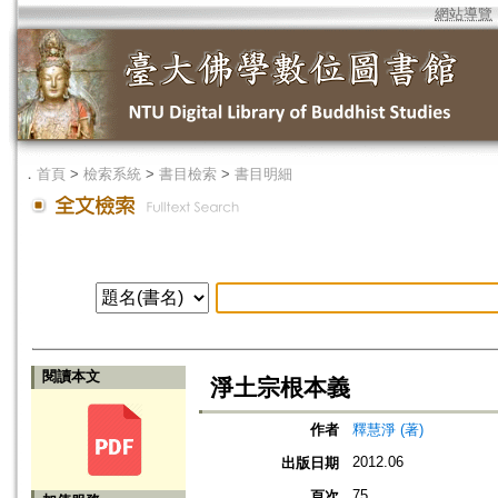
網站導覽
．
首頁
>
檢索系統
>
書目檢索
>
書目明細
閱讀本文
淨土宗根本義
作者
釋慧淨 (著)
2012.06
出版日期
75
頁次