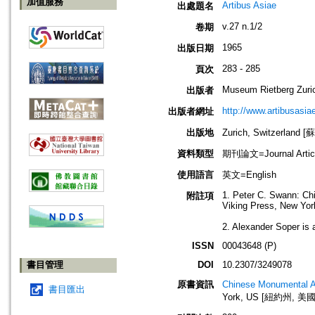
加值服務
Artibus Asiae
出處題名
v.27 n.1/2
卷期
1965
出版日期
283 - 285
頁次
Museum Rietberg Zuri
出版者
http://www.artibusasi
出版者網址
出版地
Zurich, Switzerland
資料類型
期刊論文=Journal Artic
使用語言
英文=English
1. Peter C. Swann: Ch
附註項
Viking Press, New York
2. Alexander Soper is a
ISSN
00043648 (P)
書目管理
DOI
10.2307/3249078
原書資訊
Chinese Monumental A
書目匯出
York, US [紐約州, 美國]: 