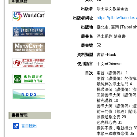
加值服務
出版者
淨土宗文教基金會
https://plb.tw/tc/index
出版者網址
出版地
臺北市, 臺灣 [Taipei shi
叢書名
淨土系列 隨身書
52
叢書號
資料類型
書籍=Book
使用語言
中文=Chinese
目次
兩首〈讚佛偈〉 1
兩首〈讚佛偈〉的依據和
最純粹的淨土法門 4
擇瑛法師〈讚佛偈〉流
回歸善導大師〈讚佛偈
補充講義 10
善導大師〈讚佛偈〉涵
前三句依《觀經》闡明
書目管理
照攝通別之異 29
色光與心光 31
書目匯出
攝與不攝，唯就機分 3
本願三緣唯攝念佛 35