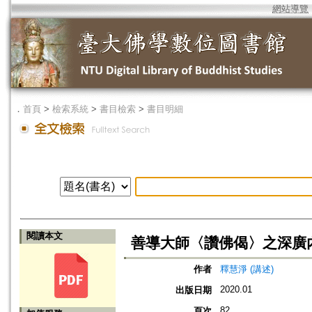
網站導覽
．
首頁
>
檢索系統
>
書目檢索
>
書目明細
閱讀本文
善導大師〈讚佛偈〉之深廣
作者
釋慧淨 (講述)
2020.01
出版日期
82
頁次