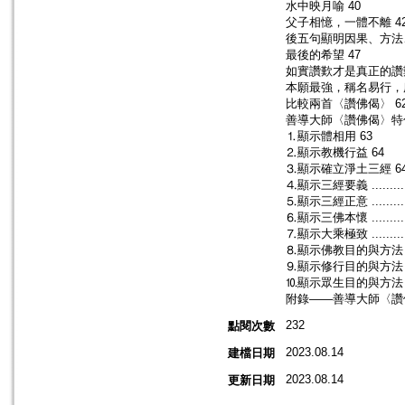
水中映月喻 40
父子相憶，一體不離 4
後五句顯明因果、方法、
最後的希望 47
如實讚歎才是真正的讚歎
本願最強，稱名易行，所
比較兩首〈讚佛偈〉 6
善導大師〈讚佛偈〉特色
⒈顯示體相用 63
⒉顯示教機行益 64
⒊顯示確立淨土三經 6
⒋顯示三經要義 ...................
⒌顯示三經正意 ...................
⒍顯示三佛本懷 ...................
⒎顯示大乘極致 ...................
⒏顯示佛教目的與方法 ..............
⒐顯示修行目的與方法 ..............
⒑顯示眾生目的與方法 ..............
附錄——善導大師〈讚佛偈〉補充講義..
232
點閱次數
2023.08.14
建檔日期
2023.08.14
更新日期