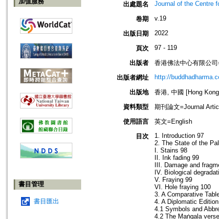
加值服務
Journal of the Centre 
出處題名
v.19
卷期
2022
出版日期
97 - 119
頁次
出版者
香港佛法中心有限公司=Buddh
http://buddhadharma.c
出版者網址
出版地
香港, 中國 [Hong Kong,
資料類型
期刊論文=Journal Artic
使用語言
英文=English
1. Introduction 97
目次
2. The State of the Pa
I. Stains 98
II. Ink fading 99
III. Damage and fragm
IV. Biological degrada
V. Fraying 99
書目管理
VI. Hole fraying 100
3. A Comparative Tabl
書目匯出
4. A Diplomatic Editi
4.1 Symbols and Abbrev
4.2 The Maṅgala vers