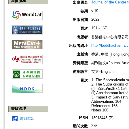
加值服務
Journal of the Centre 
出處題名
v.19
卷期
2022
出版日期
151 - 167
頁次
出版者
香港佛法中心有限公司=Buddh
http://buddhadharma.c
出版者網址
出版地
香港, 中國 [Hong Kong,
資料類型
期刊論文=Journal Artic
使用語言
英文=English
1. The Sarvāstivāda 
目次
2. The Sūtra origins o
(i) mātika/mātṛkā 154
(ii) Abhidhamma-kathā
3. Impact of Sarvāsti
Abbreviations 164
References 165
書目管理
Notes 166
ISSN
13918443 (P)
書目匯出
275
點閱次數