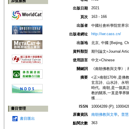
加值服務
2021
出版日期
163 - 166
頁次
出版者
中國社會科學院世界宗
http://iwr.cass.cn/
出版者網址
出版地
北京, 中國 [Beijing, Ch
資料類型
期刊論文=Journal Artic
使用語言
中文=Chinese
關鍵詞
《南朝佛教與文學》; 
摘要
<正>南朝170年,
玄言詩、山水詩、永明
時代。南朝,是一個真正
教的關系,一直是學界
獲……
ISSN
10004289 (P); 1000428
書目管理
原書資訊
南朝佛教與文學
。
普慧 
書目匯出
363
點閱次數