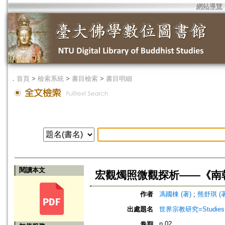
網站導覽
．
首頁
>
檢索系統
>
書目檢索
>
書目明細
閱讀本文
宏觀燭照微觀探析——《南
作者
馮國棟 (著)
;
熊舒琪 (著
出處題名
世界宗教研究=Studies in 
n.02
卷期