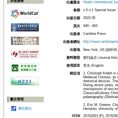
加值服務
Hualin International Jo
出處題名
v.5 n.1 Special Issue
卷期
2022.05
出版日期
440 - 443
頁次
Cambria Press
出版者
http://www.cambriapre
出版者網址
出版地
New York, US [紐約州
資料類型
期刊論文=Journal Artic
使用語言
英文=English
1. Christoph Anderl is 
附註項
Medieval Chinese, as r
rhetorical devices. Th
During recent years, r
mechanisms of text-ima
Classical/Literary Chin
palaeography (Dūnhuán
書目管理
2. Eric M. Greene. Ch
書目匯出
Honolulu: University o
ISSN
25762923 (P); 2576293