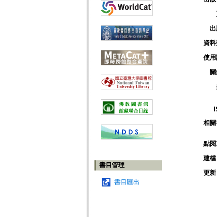
出
資料
使用
關
相關
點閱
建檔
書目管理
更新
書目匯出