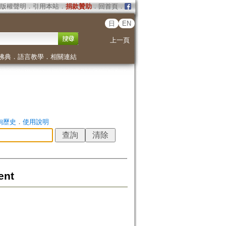
版權聲明
．
引用本站
．
捐款贊助
．
回首頁
．
日
EN
上一頁
佛典
．
語言教學
．
相關連結
詢歷史
．
使用說明
ent