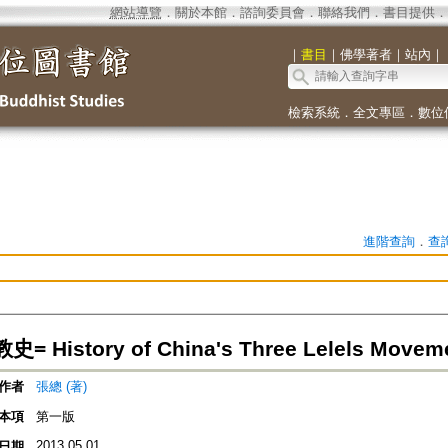
網站導覽
．
關於本館
．
諮詢委員會
．
聯絡我們
．
書目提供
．
｜
書目
｜
佛學著者
｜
站內
｜
檢索系統
．
全文專區
．
數位
進階查詢
．
查
 History of China's Three Lelels Movem
作者
張總 (著)
本項
第一版
2013.05.01
日期