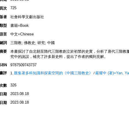
725
頁次
版者
社會科學文獻出版社
類型
書籍=Book
語言
中文=Chinese
鍵詞
三階教; 佛教史; 研究; 中國
摘要
本書探討了自北朝至隋代三階教創立於初禁的史實，分析了唐代三階教
究中的訛誤，補充了許多新史料，提出了作者的獨到見解。
ISBN
9787509743737
書評
匯集著多科知識和探索空間的《中國三階教史》
嚴耀中 (著)=Yan, Yao-
/
326
次數
2023.08.18
日期
2023.08.18
日期