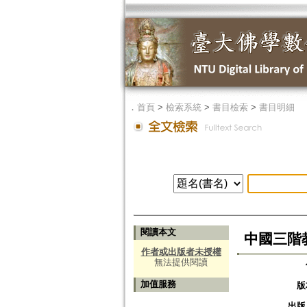
．
首頁
>
檢索系統
>
書目檢索
>
書目明細
閱讀本文
中國三階教史=
作者或出版者未授權
無法提供閱讀
加值服務
版
出版