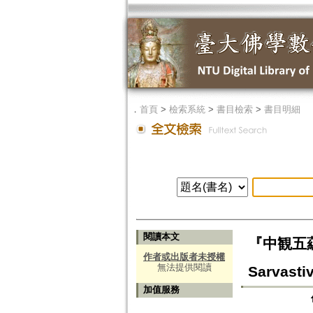
．
首頁
>
檢索系統
>
書目檢索
>
書目明細
閱讀本文
『中観五蘊論
作者或出版者未授權
無法提供閱讀
Sarvasti
加值服務