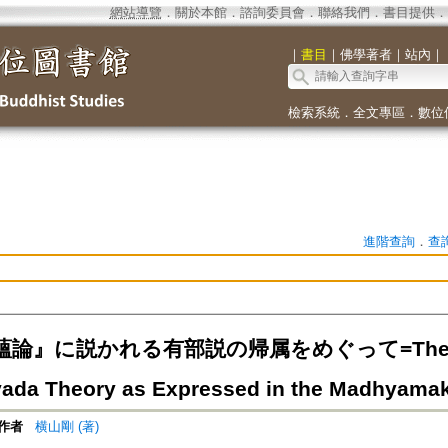
網站導覽
．
關於本館
．
諮詢委員會
．
聯絡我們
．
書目提供
．
｜
書目
｜
佛學著者
｜
站內
｜
檢索系統
．
全文專區
．
數位
進階查詢
．
查
』に説かれる有部説の帰属をめぐって=The Affilia
vada Theory as Expressed in the Madhyam
作者
横山剛 (著)