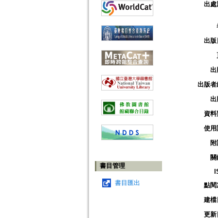
出處
出版
出
出版者
出
資料
使用
附
關
書目管理
I
書目匯出
點閱
建檔
更新