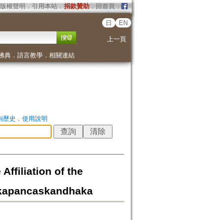
版權聲明
．
引用本站
．
捐款贊助
．
回首頁
．
日
EN
上一頁
佛典
．
語言教學
．
相關連結
詢歷史
．
使用說明
tion of the
akapancaskandhaka