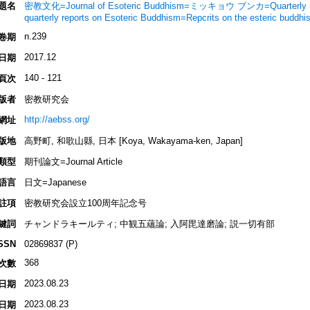
題名
密教文化=Journal of Esoteric Buddhism=ミッキョウ ブンカ=Quarterly rep
quarterly reports on Esoteric Buddhism=Repcrits on the esteric buddh
n.239
卷期
2017.12
日期
140 - 121
頁次
版者
密教研究会
http://aebss.org/
網址
版地
高野町, 和歌山縣, 日本 [Koya, Wakayama-ken, Japan]
類型
期刊論文=Journal Article
語言
日文=Japanese
註項
密教研究会設立100周年記念号
鍵詞
チャンドラキールティ; 中観五蘊論; 入阿毘達磨論; 説一切有部
SSN
02869837 (P)
368
次數
2023.08.23
日期
2023.08.23
日期