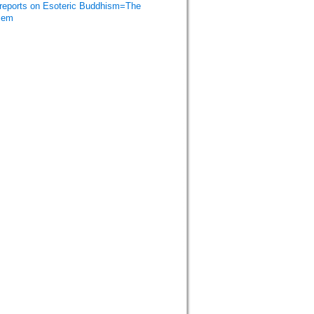
orts on Esoteric Buddhism=The
isem