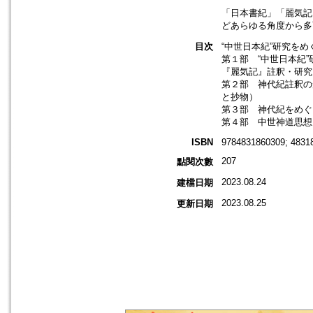
「日本書紀」「麗気記
どあらゆる角度から多
目次
“中世日本紀”研究を
第１部 “中世日本紀
『麗気記』註釈・研究
第２部 神代紀註釈の
と抄物）
第３部 神代紀をめぐ
第４部 中世神道思想
ISBN
9784831860309; 4831
207
點閱次數
2023.08.24
建檔日期
2023.08.25
更新日期