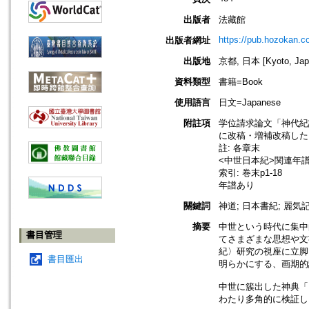
出版者
法藏館
https://pub.hozokan.co
出版者網址
出版地
京都, 日本 [Kyoto, Jap
資料類型
書籍=Book
使用語言
日文=Japanese
附註項
学位請求論文「神代紀註
に改稿・増補改稿した
註: 各章末
<中世日本紀>関連年譜: p
索引: 巻末p1-18
年譜あり
關鍵詞
神道; 日本書紀; 麗気記
摘要
中世という時代に集中
書目管理
てさまざまな思想や文
紀〉研究の視座に立脚
書目匯出
明らかにする、画期的
中世に簇出した神典「
わたり多角的に検証し