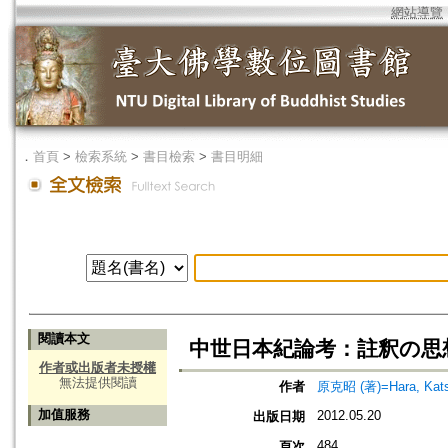
網站導覽
．
首頁
>
檢索系統
>
書目檢索
>
書目明細
閱讀本文
中世日本紀論考：註釈の思
作者或出版者未授權
無法提供閱讀
作者
原克昭 (著)=Hara, Katsu
加值服務
2012.05.20
出版日期
484
頁次