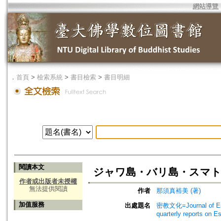
網站導覽
．
首頁
>
檢索系統
>
書目檢索
>
書目明細
閱讀本文
ジャワ島・バリ島・スマト
作者或出版者未授權
無法提供閱讀
作者
那須真裕美 (著)
加值服務
出處題名
密教文化=Journal of Es
quarterly reports on 