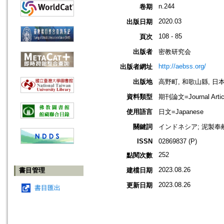
n.244
卷期
2020.03
出版日期
108 - 85
頁次
出版者
密教研究会
http://aebss.org/
出版者網址
出版地
高野町, 和歌山縣, 日本 [K
資料類型
期刊論文=Journal Artic
使用語言
日文=Japanese
關鍵詞
インドネシア; 泥製奉
ISSN
02869837 (P)
252
點閱次數
2023.08.26
書目管理
建檔日期
2023.08.26
更新日期
書目匯出