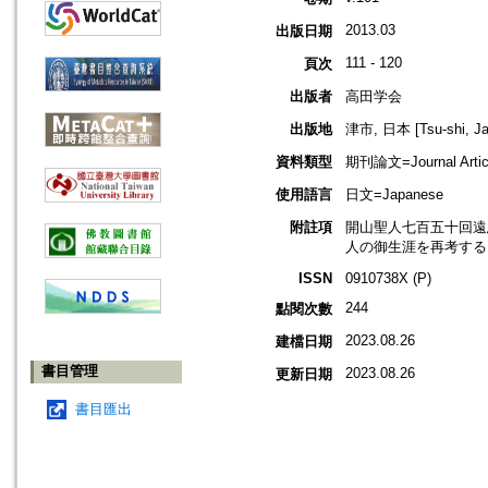
2013.03
出版日期
111 - 120
頁次
出版者
高田学会
出版地
津市, 日本 [Tsu-shi, Ja
資料類型
期刊論文=Journal Artic
使用語言
日文=Japanese
附註項
開山聖人七百五十回遠
人の御生涯を再考する
ISSN
0910738X (P)
244
點閱次數
2023.08.26
建檔日期
書目管理
2023.08.26
更新日期
書目匯出