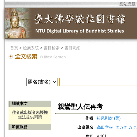
網站導覽
．
首頁
>
檢索系統
>
書目檢索
>
書目明細
閱讀本文
親鸞聖人伝再考
作者或出版者未授權
無法提供閱讀
作者
松尾剛次 (著)
加值服務
出處題名
高田学報=タカダ ガ
v.101
卷期