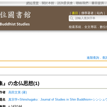
網站導覽
．
關於本館
．
諮詢委員會
．
聯絡我們
．
書目提供
．
｜
書目
｜
佛學著者
｜
站內
｜
檢索系統
．
全文專區
．
數位
進階查詢
．
查
集』の念仏思想(1)
作者
高田文英 (著)
題名
真宗学=Shinshugaku : Journal of Studies in Shin Buddhism=シン
n.143/144
卷期