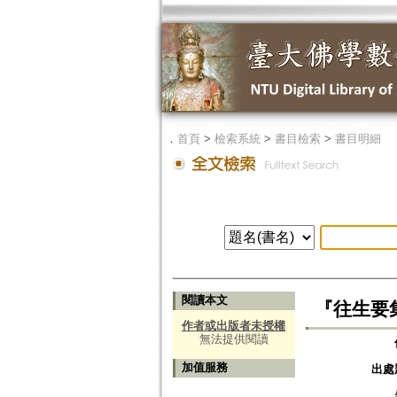
．
首頁
>
檢索系統
>
書目檢索
>
書目明細
閱讀本文
『往生要
作者或出版者未授權
無法提供閱讀
加值服務
出處