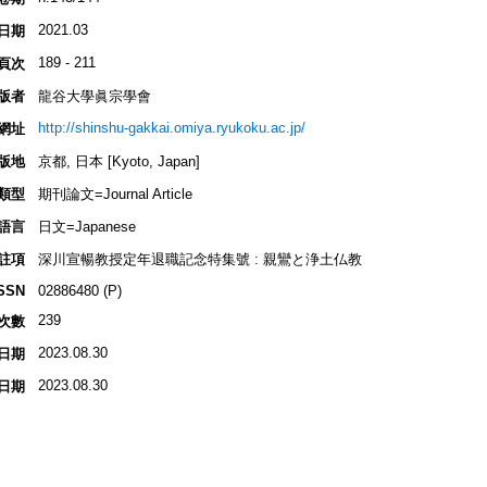
2021.03
日期
189 - 211
頁次
版者
龍谷大學眞宗學會
http://shinshu-gakkai.omiya.ryukoku.ac.jp/
網址
版地
京都, 日本 [Kyoto, Japan]
類型
期刊論文=Journal Article
語言
日文=Japanese
註項
深川宣暢教授定年退職記念特集號 : 親鸞と浄土仏教
SSN
02886480 (P)
239
次數
2023.08.30
日期
2023.08.30
日期