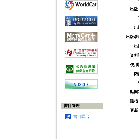
出版
出
出版者
出
資料
使用
附
I
點閱
建檔
書目管理
更新
書目匯出