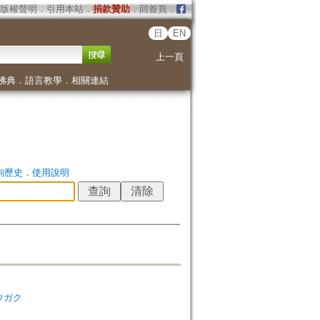
版權聲明
．
引用本站
．
捐款贊助
．
回首頁
．
日
EN
上一頁
佛典
．
語言教學
．
相關連結
詢歷史
．
使用說明
シュウガク