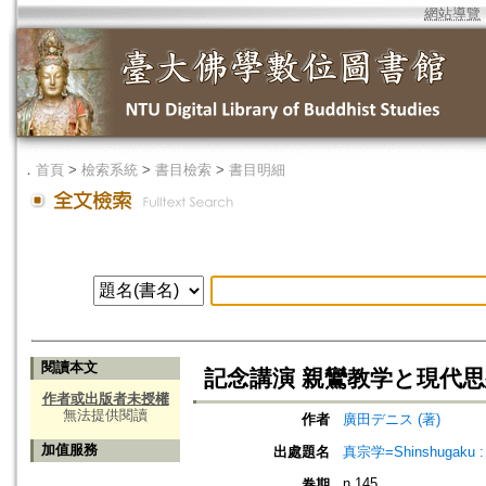
網站導覽
．
首頁
>
檢索系統
>
書目檢索
>
書目明細
閱讀本文
記念講演 親鸞教学と現代思
作者或出版者未授權
無法提供閱讀
作者
廣田デニス (著)
加值服務
出處題名
真宗学=Shinshugaku : 
n.145
卷期