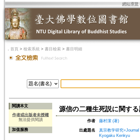
網站導覽
．
首頁
>
檢索系統
>
書目檢索
>
書目明細
閱讀本文
源信の二種生死説に関する
作者或出版者未授權
無法提供閱讀
作者
藤村潔 (著)
加值服務
出處題名
真宗教学研究=Journal o
Kyogaku Kenkyu