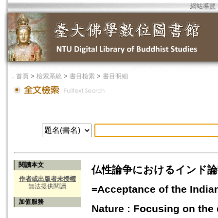
網站導覽
．
首頁
>
檢索系統
>
書目檢索
>
書目明細
閱讀本文
仏性論争におけるインド論
作者或出版者未授權
無法提供閱讀
=Acceptance of the India
加值服務
Nature : Focusing on the