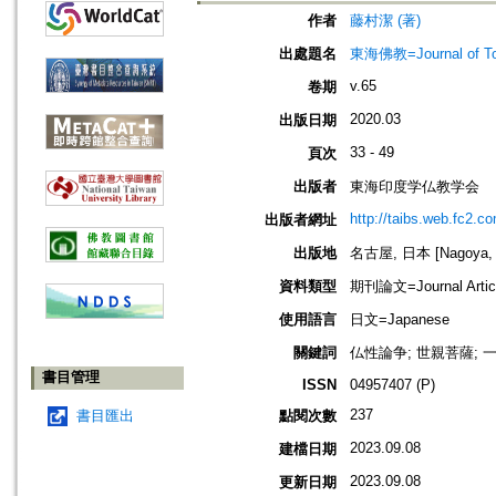
作者
藤村潔 (著)
出處題名
東海佛教=Journal of To
v.65
卷期
2020.03
出版日期
33 - 49
頁次
出版者
東海印度学仏教学会
http://taibs.web.fc2.c
出版者網址
出版地
名古屋, 日本 [Nagoya, 
資料類型
期刊論文=Journal Artic
使用語言
日文=Japanese
關鍵詞
仏性論争; 世親菩薩; 
書目管理
ISSN
04957407 (P)
237
書目匯出
點閱次數
2023.09.08
建檔日期
2023.09.08
更新日期