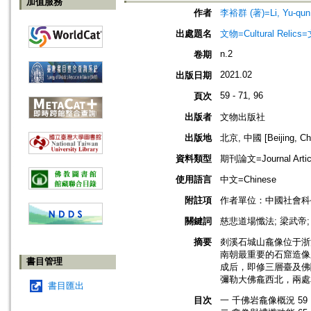
加值服務
作者
李裕群 (著)=Li, Yu-qun 
出處題名
文物=Cultural Reli
n.2
卷期
2021.02
出版日期
59 - 71, 96
頁次
出版者
文物出版社
出版地
北京, 中國 [Beijing, Ch
資料類型
期刊論文=Journal Artic
使用語言
中文=Chinese
附註項
作者單位：中國社會科
關鍵詞
慈悲道場懺法; 梁武帝;
摘要
剡溪石城山龕像位于浙
南朝最重要的石窟造像
書目管理
成后，即修三層臺及佛
彌勒大佛龕西北，兩處
書目匯出
目次
一 千佛岩龕像概況 59