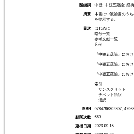
關鍵詞
中観; 中観五蘊論; 経典
摘要
本書は中観論書のうち
を提示する。
目次
はじめに
略号一覧
参考文献一覧
凡例
『中観五蘊論』におけ
『中観五蘊論』におけ
『中観五蘊論』におけ
索引
サンスクリット
チベット語訳
漢訳
ISBN
9784796302807; 4796
669
點閱次數
2023.09.15
建檔日期