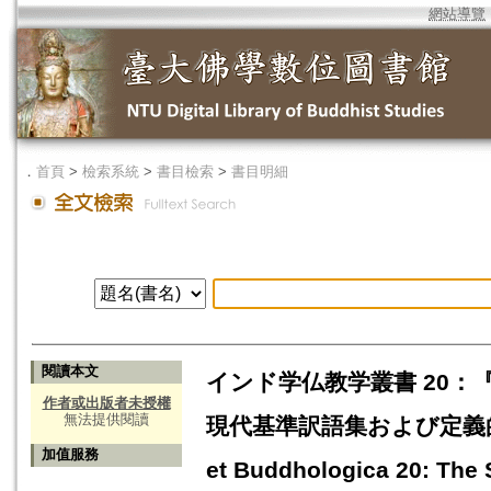
網站導覽
．
首頁
>
檢索系統
>
書目檢索
>
書目明細
閱讀本文
インド学仏教学叢書 20
作者或出版者未授權
無法提供閱讀
現代基準訳語集および定義的用例集
加值服務
et Buddhologica 20: The 