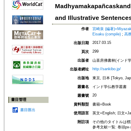
Madhyamakapañcaskandha
and Illustrative Sentence
作者
宮崎泉 (編著)=Miyazaki, 
Eisaku (compile)
;
高務祐
2017.03.15
出版日期
299
頁次
出版者
山喜房佛書林(インド
http://sankibo.jp/
出版者網址
出版地
東京, 日本 [Tokyo, Jap
叢書名
インド学仏教学叢書
20
叢書號
書目管理
資料類型
書籍=Book
書目匯出
使用語言
英文=English; 日文=Ja
附註項
その他のタイトルは標
参考文献一覧: 巻頭px-x