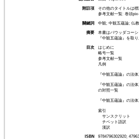
附註項
その他のタイトルは標
参考文献一覧: 巻頭pix-x
關鍵詞
中観; 中観五蘊論; 仏
摘要
本書はバウッダコーシ
『中観五蘊論』を取り
目次
はじめに
略号一覧
参考文献一覧
凡例
『中観五蘊論』の法体
『中観五蘊論』の法体
の対照一覧
『中観五蘊論』の法体
索引
サンスクリット
チベット語訳
漢訳
ISBN
9784796302920; 4796