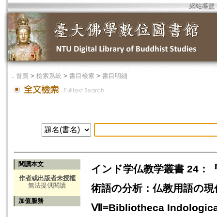
網站導覽
．
首頁
>
檢索系統
>
書目檢索
>
書目明細
閱讀本文
インド学仏教学叢書 24：
作者或出版者未授權
無法提供閱讀
術語の分析：仏教用語の現
加值服務
Ⅶ=Bibliotheca Indologica