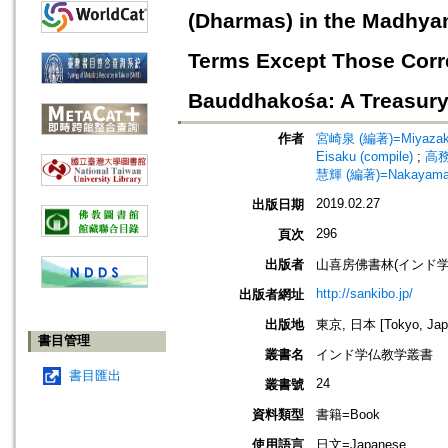
(Dharmas) in the Madhya
Terms Except Those Corre
Bauddhakośa: A Treasury 
作者
宮崎泉 (編著)=Miyazaki, 
Eisaku (compile)
;
高務祐
慧輝 (編著)=Nakayama, K
2019.02.27
出版日期
296
頁次
出版者
山喜房佛書林(インド
http://sankibo.jp/
出版者網址
出版地
東京, 日本 [Tokyo, Jap
書目管理
叢書名
インド学仏教学叢書
書目匯出
24
叢書號
資料類型
書籍=Book
使用語言
日文=Japanese