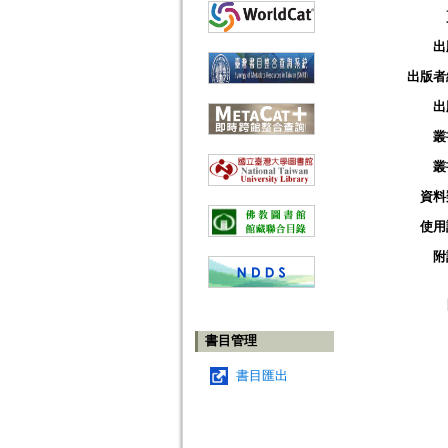
出
出版者
出
叢
叢
資料
使用
附
書目管理
書目匯出