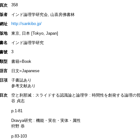
358
頁次
版者
インド論理学研究会, 山喜房佛書林
http://sankibo.jp/
網址
版地
東京, 日本 [Tokyo, Japan]
書名
インド論理学研究
3
書號
類型
書籍=Book
語言
日文=Japanese
註項
子書誌あり
参考文献あり
目次
空と刹那滅 : スライドする認識論と論理学 : 時間性を創発する論理の哲
谷 貞志
p.1-81
Dravya研究 : 機能・実在・実体・属性
狩野 恭
p.83-103