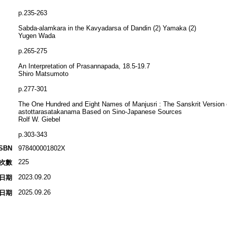
p.235-263
Sabda-alamkara in the Kavyadarsa of Dandin (2) Yamaka (2)
Yugen Wada
p.265-275
An Interpretation of Prasannapada, 18.5-19.7
Shiro Matsumoto
p.277-301
The One Hundred and Eight Names of Manjusri : The Sanskrit Version 
astottarasatakanama Based on Sino-Japanese Sources
Rolf W. Giebel
p.303-343
ISBN
978400001802X
225
次數
2023.09.20
日期
2025.09.26
日期