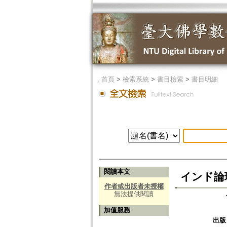
．
首頁
>
檢索系統
>
書目檢索
>
書目明細
閱讀本文
インド論理学
作者或出版者未授權
無法提供閱讀
加值服務
出版