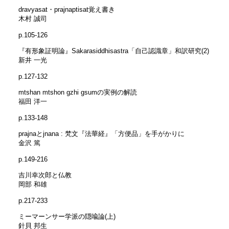
dravyasat・prajnaptisat覚え書き
木村 誠司
p.105-126
『有形象証明論』Sakarasiddhisastra「自己認識章」和訳研究(2)
新井 一光
p.127-132
mtshan mtshon gzhi gsumの実例の解読
福田 洋一
p.133-148
prajnaとjnana : 梵文『法華経』「方便品」を手がかりに
金沢 篤
p.149-216
吉川幸次郎と仏教
岡部 和雄
p.217-233
ミーマーンサー学派の隠喩論(上)
針貝 邦生