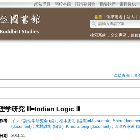
網站導覽
．
關於本館
．
諮詢委員會
．
聯絡我們
．
書目提供
．
｜
書目
｜
佛學著者
｜
站內
｜
檢索系統
．
全文專區
．
數位
進階查詢
．
查
研究 Ⅲ=Indian Logic Ⅲ
作者
インド論理学研究会 (編)
;
松本史朗 (編集)=Matsumoto, Shiro (documen
(document)
;
木村誠司 (編集)=Kimura, Seiji (document)
;
四津谷孝道 (編集)
2011.11
日期