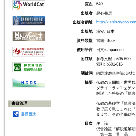
640
頁次
出版者
起心書房
http://kishin-syobo.co
出版者網址
出版地
浦安, 日本
資料類型
書籍=Book
使用語言
日文=Japanese
附註項
参考文献: p595-600
索引: p601-616
關鍵詞
阿毘達磨倶舎論; 評釈; 世
摘要
仏教の人間観・世界観
ダライ・ラマ1 世ゲン
解説した格好の「倶舎
書目管理
仏教の基礎学『倶舎論
教で広く親しまれた『
書目匯出
まえて、その全偈頌を
目次
序 論
倶舎論註『解脱道解明
第一章 界 品