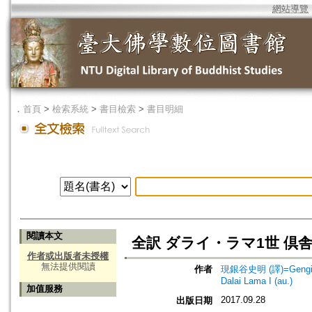
網站導覽
．
首頁
>
檢索系統
>
書目檢索
>
書目明細
閱讀本文
全訳 ダライ・ラマ1世 倶
作者或出版者未授權
無法提供閱讀
作者
現銀谷史明 (譯)=Gengintan
Dalai Lama I (au.)
加值服務
2017.09.28
出版日期