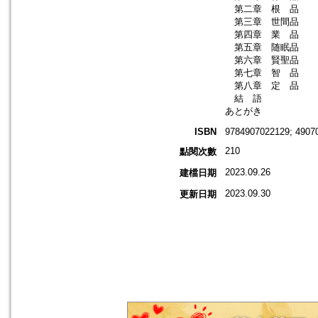
第二章 根 品
第三章 世間品
第四章 業 品
第五章 随眠品
第六章 賢聖品
第七章 智 品
第八章 定 品
結 語
あとがき
ISBN
9784907022129; 4907
210
點閱次數
2023.09.26
建檔日期
2023.09.30
更新日期