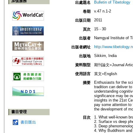
加值服務
Bulletin of Tibetology
出處題名
v.47 n.1-2
卷期
2011
出版日期
15 - 30
頁次
Namgyal Institute of T
出版者
http://www.tibetology.n
出版者網址
Sikkim, India
出版地
資料類型
期刊論文=Journal Artic
使用語言
英文=English
Enthusiasts for the sc
摘要
tradition can deliver 
understanding cognitive
significance may be ov
insights in the 21st Ce
pay some attention to 
the development of mor
書目管理
1. What well-known br
目次
2. Surface vs deep p
書目匯出
3. Deep phenomenolog
4. Why Buddhism and B