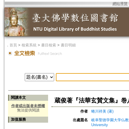
網站導覽
．
首頁
>
檢索系統
>
書目檢索
>
書目明細
閱讀本文
蔵俊著『法華玄賛文集』巻
作者或出版者未授權
無法提供閱讀
作者
蜷川祥美 (著)
加值服務
出處題名
岐阜聖徳学園大学仏教文化研究所紀要=
University