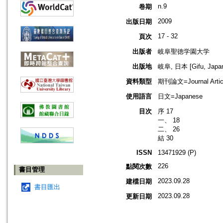
n.9
卷期
2009
出版日期
17 - 32
頁次
出版者
岐阜聖徳学園大学
出版地
岐阜, 日本 [Gifu, Japa
資料類型
期刊論文=Journal Artic
使用語言
日文=Japanese
目次
序 17
一、 18
二、 26
結 30
ISSN
13471929 (P)
226
點閱次數
書目管理
2023.09.28
建檔日期
書目匯出
2023.09.28
更新日期