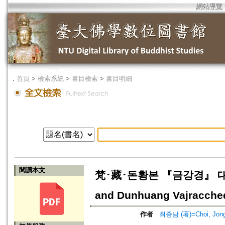
網站導覽
．
首頁
>
檢索系統
>
書目檢索
>
書目明細
閱讀本文
梵･藏･돈황본 『금강경』 대조 연구=
and Dunhuang Vajracched
作者
최종남 (著)=Choi, Jong-