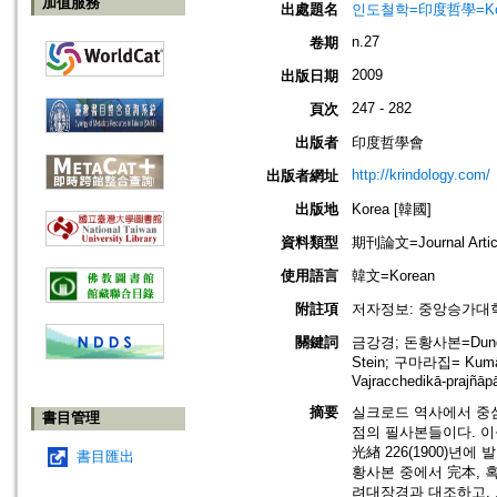
加值服務
出處題名
인도철학=印度哲學=Korean 
n.27
卷期
2009
出版日期
247 - 282
頁次
出版者
印度哲學會
http://krindology.com/
出版者網址
出版地
Korea [韓國]
資料類型
期刊論文=Journal Artic
使用語言
韓文=Korean
附註項
저자정보: 중앙승가대
關鍵詞
금강경; 돈황사본=Dungh
Stein; 구마라집= Kumārajī
Vajracchedikā-prajñāpā
摘要
실크로드 역사에서 중심
書目管理
점의 필사본들이다. 이
光緖 226(1900)년
書目匯出
황사본 중에서 完本, 
려대장경과 대조하고, 