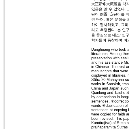
大正新修大藏經을 각각
있음을 알 수 있었다. 
단어 倒置, ⑤단어를 
린 단어, 혹은 문장을
하여 필사하였고, 그리
라고 추정된다. 본 연
을 중심으로 대조･연구
학자들이 동참하여 이
Dunghuang who took an i
literatures. Among the
preservation with sea
and his assistance Mr
in Chinese. The rest a
manuscripts that were 
displayed in libraries
Sūtra 20 Mahayana scri
works in Sanskrit, tran
China and Japan such a
Qianlong and Taisho S
by comparison in langu
sentences, ②correctio
words ⑥duplication of
sentences at copying i
were copied for faith 
been revised. This pap
Kumārajīva) of Stein 
prajñāpāramitā Sūtras s