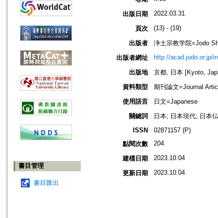
2022.03.31
出版日期
(13) - (19)
頁次
出版者
浄土宗教学院=Jodo Shu B
http://acad.jodo.or.jp/
出版者網址
出版地
京都, 日本 [Kyoto, Jap
資料類型
期刊論文=Journal Artic
使用語言
日文=Japanese
關鍵詞
日本; 日本現代; 日本仏
ISSN
02871157 (P)
204
點閱次數
2023.10.04
建檔日期
書目管理
2023.10.04
更新日期
書目匯出