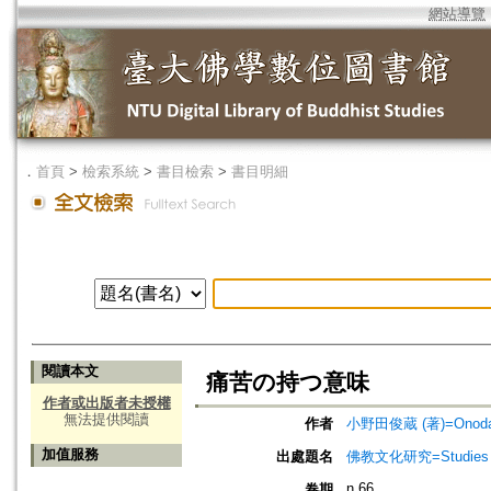
網站導覽
．
首頁
>
檢索系統
>
書目檢索
>
書目明細
閱讀本文
痛苦の持つ意味
作者或出版者未授權
無法提供閱讀
作者
小野田俊蔵 (著)=Onoda, 
加值服務
出處題名
佛教文化研究=Studies in
n.66
卷期